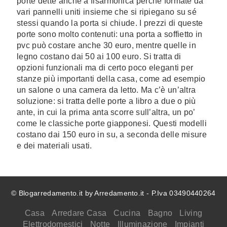
porte dette anche a fisarmonica perché formate da
vari pannelli uniti insieme che si ripiegano su sé
stessi quando la porta si chiude. I prezzi di queste
porte sono molto contenuti: una porta a soffietto in
pvc può costare anche 30 euro, mentre quelle in
legno costano dai 50 ai 100 euro. Si tratta di
opzioni funzionali ma di certo poco eleganti per
stanze più importanti della casa, come ad esempio
un salone o una camera da letto. Ma c’è un’altra
soluzione: si tratta delle porte a libro a due o più
ante, in cui la prima anta scorre sull’altra, un po’
come le classiche porte giapponesi. Questi modelli
costano dai 150 euro in su, a seconda delle misure
e dei materiali usati.
© Blogarredamento.it by Arredamento.it - P.Iva 03490440264
Casa
Arredare Casa
Cucina
Bagno
Living
Elettrodomestici
Notte
Illuminazione
Impianti