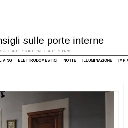
sigli sulle porte interne
ASA
-
PORTE PER INTERNI
-
PORTE INTERNE
LIVING
ELETTRODOMESTICI
NOTTE
ILLUMINAZIONE
IMPI