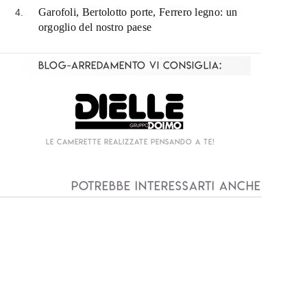
Garofoli, Bertolotto porte, Ferrero legno: un
orgoglio del nostro paese
Blog-Arredamento vi consiglia:
Living componibile come mai prima d'ora!
I
Potrebbe interessarti anche