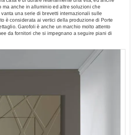
lla casa e di durare letteralmente una vita, ed anche
no ma anche in alluminio ed altre soluzioni che
vanta una serie di brevetti internazionali sulle
o è considerata ai vertici della produzione di Porte
l dettaglio. Garofoli è anche un marchio molto attento
nee da fornitori che si impegnano a seguire piani di