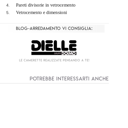
Pareti divisorie in vetrocemento
Vetrocemento e dimensioni
Blog-Arredamento vi consiglia:
Living componibile come mai prima d'ora!
I
Potrebbe interessarti anche