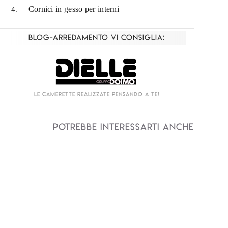
Cornici in gesso per interni
Blog-Arredamento vi consiglia:
Living componibile come mai prima d'ora!
I
Potrebbe interessarti anche