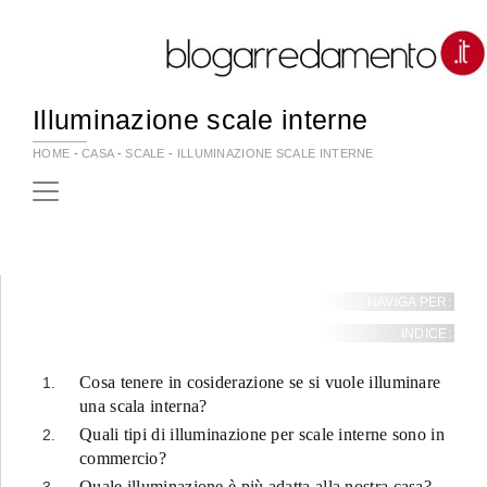
Illuminazione scale interne
HOME
-
CASA
-
SCALE
-
ILLUMINAZIONE SCALE INTERNE
NAVIGA PER:
INDICE:
Cosa tenere in cosiderazione se si vuole illuminare
una scala interna?
Quali tipi di illuminazione per scale interne sono in
commercio?
Quale illuminazione è più adatta alla nostra casa?