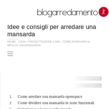
Idee e consigli per arredare una
mansarda
HOME
-
CASA
-
PROGETTAZIONE CASA
-
COME ARREDARE AL
MEGLIO UNA MANSARDA
NAVIGA PER:
INDICE:
Come arredare una mansarda openspace
Come dividere una mansarda in zone funzionali