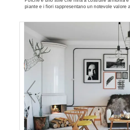
Poiché è uno stile che mira a costruire armonia e sf
piante e i fiori rappresentano un notevole valore 