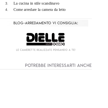
La cucina in stile scandinavo
Come arredare la camera da letto
Blog-Arredamento vi consiglia:
Living componibile come mai prima d'ora!
I
Potrebbe interessarti anche