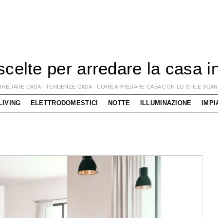
scelte per arredare la casa i
RREDARE CASA
-
TENDENZE CASA
-
COME ARREDARE CASA CON LO STILE SCA
LIVING
ELETTRODOMESTICI
NOTTE
ILLUMINAZIONE
IMPI