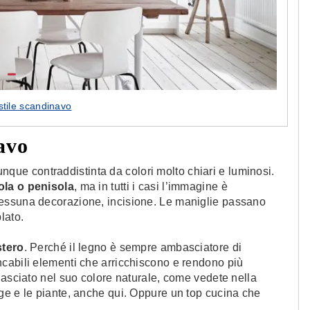
stile scandinavo
avo
que contraddistinta da colori molto chiari e luminosi.
sola o penisola
, ma in tutti i casi l’immagine è
 Nessuna decorazione, incisione. Le maniglie passano
lato.
stero
. Perché il legno è sempre ambasciatore di
cabili elementi che arricchiscono e rendono più
lasciato nel suo colore naturale, come vedete nella
ge e le piante, anche qui. Oppure un top cucina che