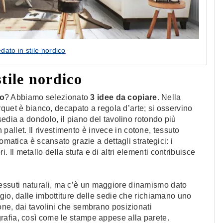
dato in stile nordico
stile nordico
vo
? Abbiamo selezionato
3 idee da copiare
. Nella
arquet è bianco, decapato a regola d’arte; si osservino
edia a dondolo, il piano del tavolino rotondo più
n pallet. Il rivestimento è invece in cotone, tessuto
omatica è scansato grazie a dettagli strategici: i
bri. Il metallo della stufa e di altri elementi contribuisce
 tessuti naturali, ma c’è un maggiore dinamismo dato
gio, dalle imbottiture delle sedie che richiamano uno
one, dai tavolini che sembrano posizionati
afia, così come le stampe appese alla parete.