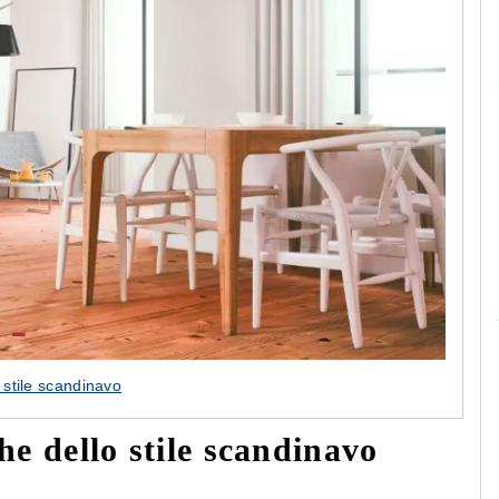
Le camerette realizzate pensando a te!
 stile scandinavo
che dello stile scandinavo