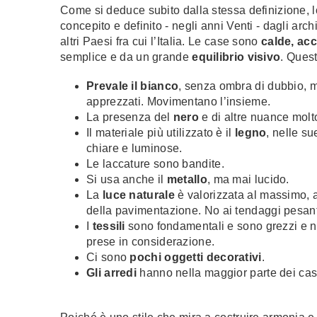
Come si deduce subito dalla stessa definizione, 
concepito e definito - negli anni Venti - dagli arc
altri Paesi fra cui l’Italia. Le case sono
calde, acc
semplice e da un grande
equilibrio visivo
. Quest
Prevale il bianco
, senza ombra di dubbio, ma
apprezzati. Movimentano l’insieme.
La presenza del
nero
e di altre nuance molt
Il materiale più utilizzato è il
legno
, nelle su
chiare e luminose.
Le laccature sono bandite.
Si usa anche il
metallo
, ma mai lucido.
La
luce naturale
è valorizzata al massimo, a
della pavimentazione. No ai tendaggi pesant
I
tessili
sono fondamentali e sono grezzi e n
prese in considerazione.
Ci sono
pochi oggetti decorativi
.
Gli arredi
hanno nella maggior parte dei casi