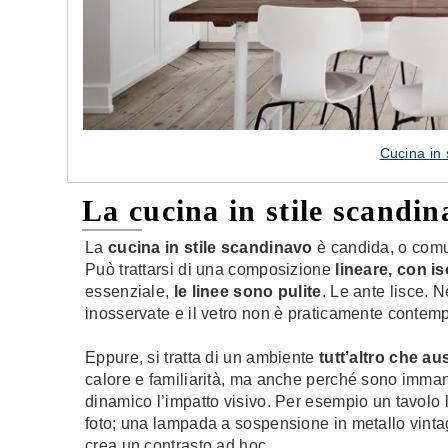
Cucina in 
La cucina in stile scandin
La
cucina in stile scandinavo
è candida, o comun
Può trattarsi di una composizione
lineare, con i
essenziale,
le linee sono pulite
. Le ante lisce.
inosservate e il vetro non è praticamente contemp
Eppure, si tratta di un ambiente
tutt’altro che au
calore e familiarità, ma anche perché sono imman
dinamico l’impatto visivo. Per esempio un tavolo 
foto; una lampada a sospensione in metallo vinta
crea un contrasto ad hoc.