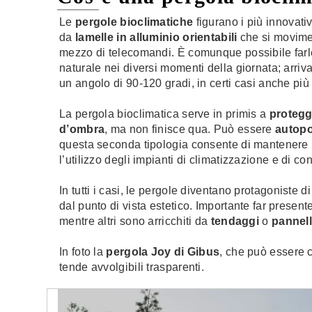
Le
pergole bioclimatiche
figurano i più innovati
da
lamelle in alluminio orientabili
che si movime
mezzo di telecomandi. È comunque possibile farle
naturale nei diversi momenti della giornata; arri
un angolo di 90-120 gradi, in certi casi anche più
La pergola bioclimatica serve in primis a
protegge
d’ombra
, ma non finisce qua. Può essere
autopo
questa seconda tipologia consente di mantenere 
l’utilizzo degli impianti di climatizzazione e di 
In tutti i casi, le pergole diventano protagoniste d
dal punto di vista estetico. Importante far presente
mentre altri sono arricchiti da
tendaggi
o
pannell
In foto la
pergola Joy di Gibus
, che può essere 
tende avvolgibili trasparenti.