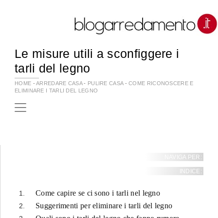
Le misure utili a sconfiggere i
tarli del legno
HOME
-
ARREDARE CASA
-
PULIRE CASA
-
COME RICONOSCERE E
ELIMINARE I TARLI DEL LEGNO
NAVIGA PER:
INDICE:
Come capire se ci sono i tarli nel legno
Suggerimenti per eliminare i tarli del legno