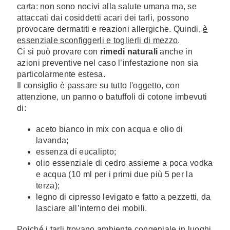
carta: non sono nocivi alla salute umana ma, se
attaccati dai cosiddetti acari dei tarli, possono
provocare dermatiti e reazioni allergiche. Quindi,
è
essenziale sconfiggerli e toglierli di mezzo
.
Ci si può provare con
rimedi naturali
anche in
azioni preventive nel caso l’infestazione non sia
particolarmente estesa.
Il consiglio è passare su tutto l'oggetto, con
attenzione, un panno o batuffoli di cotone imbevuti
di:
aceto bianco in mix con acqua e olio di
lavanda;
essenza di eucalipto;
olio essenziale di cedro assieme a poca vodka
e acqua (10 ml per i primi due più 5 per la
terza);
legno di cipresso levigato e fatto a pezzetti, da
lasciare all’interno dei mobili.
Poiché i tarli trovano ambiente congeniale in luoghi