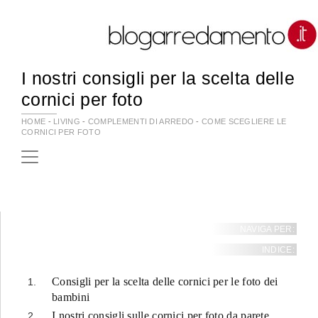
I nostri consigli per la scelta delle
cornici per foto
HOME
-
LIVING
-
COMPLEMENTI DI ARREDO
-
COME SCEGLIERE LE
CORNICI PER FOTO
NAVIGA PER:
INDICE:
Consigli per la scelta delle cornici per le foto dei
bambini
I nostri consigli sulle cornici per foto da parete