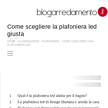
Come scegliere la plafoniera led
giusta
HOME
-
ILLUMINAZIONE
-
PLAFONIERE
-
COME SCEGLIERE UNA
PLAFONIERA LED
NAVIGA PER:
INDICE:
Qual è la plafoniera led adatta per il bagno?
La plafoniera led di design illumina e arreda la casa