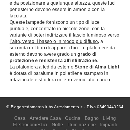
e da posizionare a qualunque altezza, queste luci
per esterno devono essere in armonia con la
facciata.
Queste lampade forniscono un tipo di luce
puntuale, concentrato in piccole zone, con la
variante di poter
indirizzare il fascio luminoso verso
l’alto, verso il basso o in modo più diffuso
, a
seconda del tipo di apparecchio. Le plafoniere da
esterno devono avere grado un
grado di
protezione e resistenza all’infiltrazione
.
La plafoniera a led da esterno
Stone di Alma Light
è dotata di paralume in polietilene stampato in
rotazionale e struttura in ferro verniciato bianco.
© Blogarredamento.it by Arredamento.it - P.Iva 03490440264
Casa
Arredare Casa
Cucina
Bagno
Living
Elettrodomestici
Notte
Illuminazione
Impianti