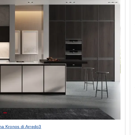
ndo a te!
Living componibile come mai prima d'ora!
ina Kronos di Arredo3