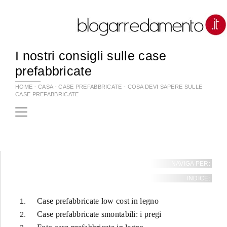
I nostri consigli sulle case
prefabbricate
HOME
-
CASA
-
CASE PREFABBRICATE
-
COSA DEVI SAPERE SULLE
CASE PREFABBRICATE
NAVIGA PER:
INDICE:
Case prefabbricate low cost in legno
Case prefabbricate smontabili: i pregi