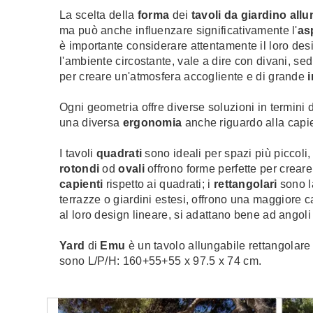
La scelta della
forma
dei
tavoli da giardino allu
ma può anche influenzare significativamente l'
as
è importante considerare attentamente il loro des
l'ambiente circostante, vale a dire con divani, sed
per creare un'atmosfera accogliente e di grande
Ogni geometria offre diverse soluzioni in termini 
una diversa
ergonomia
anche riguardo alla capie
I tavoli
quadrati
sono ideali per spazi più piccoli, 
rotondi
od
ovali
offrono forme perfette per crear
capienti
rispetto ai quadrati; i
rettangolari
sono l
terrazze o giardini estesi, offrono una maggiore ca
al loro design lineare, si adattano bene ad angoli 
Yard
di
Emu
è un tavolo allungabile
rettangolare
sono L/P/H:
160+55+55 x 97.5 x 74 cm.