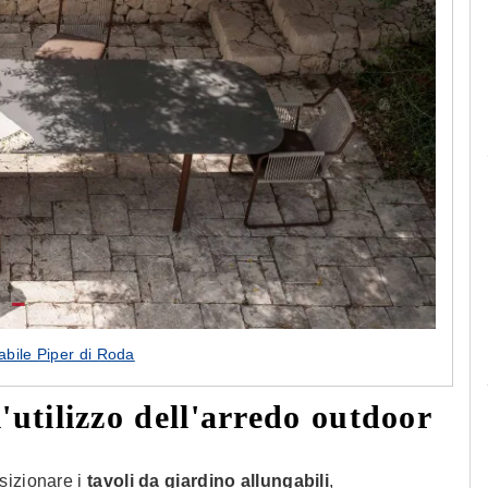
Le camerette realizzate pensando a te!
abile Piper di Roda
l'utilizzo dell'arredo outdoor
sizionare i
tavoli da giardino allungabili
,