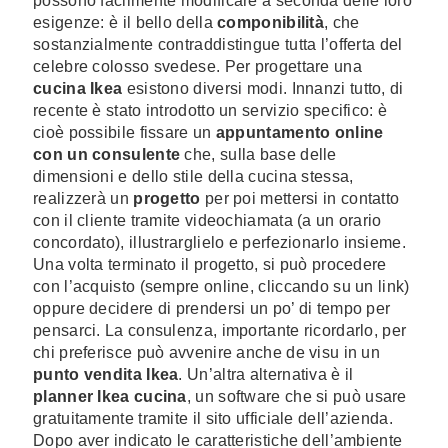
possono facilmente modificare a seconda delle loro
esigenze: è il bello della
componibilità
, che
sostanzialmente contraddistingue tutta l’offerta del
celebre colosso svedese. Per progettare una
cucina Ikea
esistono diversi modi. Innanzi tutto, di
recente è stato introdotto un servizio specifico: è
cioè possibile fissare un
appuntamento online
con un consulente
che, sulla base delle
dimensioni e dello stile della cucina stessa,
realizzerà un
progetto
per poi mettersi in contatto
con il cliente tramite videochiamata (a un orario
concordato), illustrarglielo e perfezionarlo insieme.
Una volta terminato il progetto, si può procedere
con l’acquisto (sempre online, cliccando su un link)
oppure decidere di prendersi un po’ di tempo per
pensarci. La consulenza, importante ricordarlo, per
chi preferisce può avvenire anche de visu in un
punto vendita Ikea
. Un’altra alternativa è il
planner Ikea cucina
, un software che si può usare
gratuitamente tramite il sito ufficiale dell’azienda.
Dopo aver indicato le caratteristiche dell’ambiente