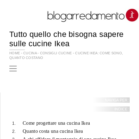
Tutto quello che bisogna sapere
sulle cucine Ikea
HOME
-
CUCINA
-
CONSIGLI CUCINE
-
CUCINE IKEA: COME SONO,
QUANTO COSTANO
NAVIGA PER:
INDICE:
Come progettare una cucina Ikea
Quanto costa una cucina Ikea