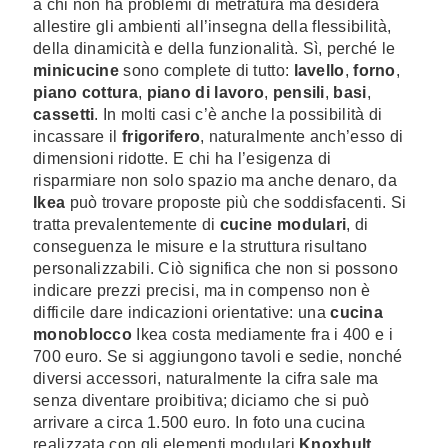
a chi non ha problemi di metratura ma desidera
allestire gli ambienti all’insegna della flessibilità,
della dinamicità e della funzionalità. Sì, perché le
minicucine
sono complete di tutto:
lavello
,
forno
,
piano cottura
,
piano di lavoro
,
pensili
,
basi
,
cassetti
. In molti casi c’è anche la possibilità di
incassare il
frigorifero
, naturalmente anch’esso di
dimensioni ridotte. E chi ha l’esigenza di
risparmiare non solo spazio ma anche denaro, da
Ikea
può trovare proposte più che soddisfacenti. Si
tratta prevalentemente di
cucine modulari
, di
conseguenza le misure e la struttura risultano
personalizzabili. Ciò significa che non si possono
indicare prezzi precisi, ma in compenso non è
difficile dare indicazioni orientative: una
cucina
monoblocco
Ikea costa mediamente fra i 400 e i
700 euro. Se si aggiungono tavoli e sedie, nonché
diversi accessori, naturalmente la cifra sale ma
senza diventare proibitiva; diciamo che si può
arrivare a circa 1.500 euro. In foto una cucina
realizzata con gli elementi modulari
Knoxhult
.