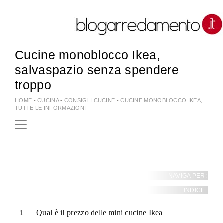
Cucine monoblocco Ikea,
salvaspazio senza spendere
troppo
HOME
-
CUCINA
-
CONSIGLI CUCINE
-
CUCINE MONOBLOCCO IKEA,
TUTTE LE INFORMAZIONI
NAVIGA PER:
INDICE:
Qual è il prezzo delle mini cucine Ikea