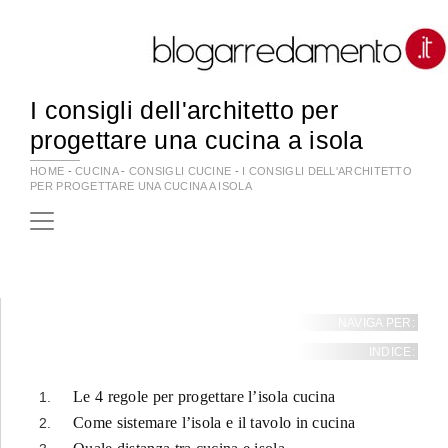
I consigli dell'architetto per
progettare una cucina a isola
HOME
-
CUCINA
-
CONSIGLI CUCINE
-
I CONSIGLI DELL'ARCHITETTO
PER PROGETTARE UNA CUCINA A ISOLA
NAVIGA PER:
INDICE:
Le 4 regole per progettare l’isola cucina
Come sistemare l’isola e il tavolo in cucina