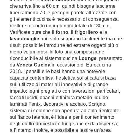
che arriva fino a 60 cm, quindi bisogna lasciarne
liberi almeno 70, e per ogni parete attrezzate con
gli elementi cucina è necessario, di conseguenza,
mettere in conto un ingombro totale di 130 cm.
Verificate pure che il
forno
, il
frigorifero
e la
lavastoviglie
non solo si aprano facilmente ma che
risulti possibile introdurre ed estrarre oggetti più o
meno voluminosi. In foto una composizione
riconducibile al sistema cucina
Lounge
, presentato
da
Veneta Cucina
in occasione di Eurocucina
2018. I pensili e le basi hanno una notevole
capacità contenitiva, l’estetica sofisticata si basa
sull’utilizzo di materiali innovativi e di grande
impatto: legni pregiati o con lavorazioni particolari,
laccati lucidi, opachi e finitura metallo liquido,
laminati Fenix, decorativi e acciaio. Scrigno,
sistema di colonne con apertura ad anta rientrante
sul fianco laterale, è l’ideale per il contenimento
degli elettrodomestici e funge anche da dispensa;
all’interno, inoltre, è possibile allestire un’area