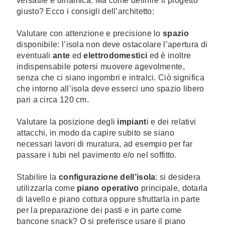
versatile e dinamica. Ma come definire il progetto
giusto? Ecco i consigli dell’architetto:
Valutare con attenzione e precisione lo
spazio
disponibile: l’isola non deve ostacolare l’apertura di
eventuali
ante
ed
elettrodomestici
ed è inoltre
indispensabile potersi muovere agevolmente,
senza che ci siano ingombri e intralci. Ciò significa
che intorno all’isola deve esserci uno spazio libero
pari a circa 120 cm.
Valutare la posizione degli
impiant
i e dei relativi
attacchi, in modo da capire subito se siano
necessari lavori di muratura, ad esempio per far
passare i tubi nel pavimento e/o nel soffitto.
Stabilire la
configurazione dell’isola
: si desidera
utilizzarla come
piano operativo
principale, dotarla
di lavello e piano cottura oppure sfruttarla in parte
per la preparazione dei pasti e in parte come
bancone snack? O si preferisce usare il piano