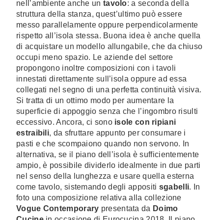
nell’ambiente anche un
tavolo
: a seconda della
struttura della stanza, quest’ultimo può essere
messo parallelamente oppure perpendicolarmente
rispetto all’isola stessa. Buona idea è anche quella
di acquistare un modello allungabile, che da chiuso
occupi meno spazio. Le aziende del settore
propongono inoltre composizioni con i tavoli
innestati direttamente sull’isola oppure ad essa
collegati nel segno di una perfetta continuità visiva.
Si tratta di un ottimo modo per aumentare la
superficie di appoggio senza che l’ingombro risulti
eccessivo. Ancora, ci sono
isole con ripiani
estraibili
, da sfruttare appunto per consumare i
pasti e che scompaiono quando non servono. In
alternativa, se il piano dell’isola è sufficientemente
ampio, è possibile dividerlo idealmente in due parti
nel senso della lunghezza e usare quella esterna
come tavolo, sistemando degli appositi
sgabelli
. In
foto una composizione relativa alla collezione
Vogue Contemporary
presentata da
Doimo
Cucine
in occasione di Eurocucina 2018. Il piano