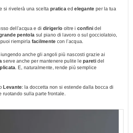
e si rivelerà una scelta
pratica
ed
elegante
per la tua
lusso dell'acqua e di
dirigerlo
oltre i
confini
del
grande pentola
sul piano di lavoro o sul gocciolatoio,
 puoi riempirla
facilmente
con l'acqua.
giungendo anche gli angoli più nascosti grazie ai
va
serve anche per mantenere pulite le
pareti
del
licata
. E, naturalmente, rende più semplice
vo
Levante
:
la doccetta non si estende dalla bocca di
 ruotando sulla parte frontale.