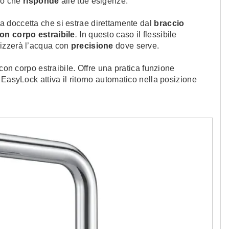
llo che
risponde
alle tue esigenze.
na doccetta che si estrae direttamente dal
braccio
on corpo estraibile
.
In questo caso il flessibile
rizzerà l’acqua con
precisione
dove serve.
on corpo estraibile. Offre una pratica funzione
 EasyLock attiva il ritorno automatico nella posizione