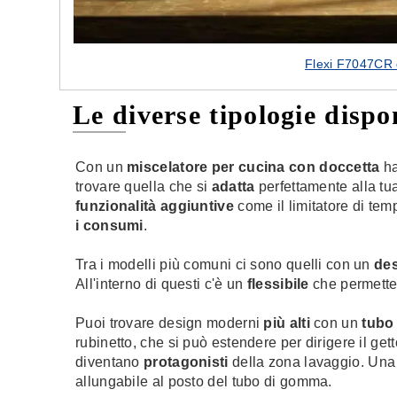
Flexi F7047CR d
Le diverse tipologie dispon
Con un
miscelatore per cucina con doccetta
ha
trovare quella che si
adatta
perfettamente alla tua
funzionalità aggiuntive
come il limitatore di tem
i consumi
.
Tra i modelli più comuni ci sono quelli con un
des
All'interno di questi c'è un
flessibile
che permette 
Puoi trovare design moderni
più alti
con un
tubo 
rubinetto, che si può estendere per dirigere il ge
diventano
protagonisti
della zona lavaggio. Una
allungabile al posto del tubo di gomma.