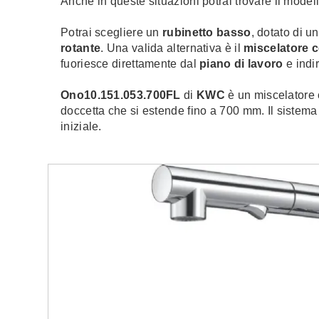
Anche in queste situazioni potrai trovare il mode
Potrai scegliere un
rubinetto basso
, dotato di u
rotante
. Una valida alternativa è il
miscelatore c
fuoriesce direttamente dal
piano di lavoro
e indi
Ono10.151.053.700FL
di
KWC
è un miscelatore c
doccetta che si estende fino a 700 mm. Il sistema
iniziale.