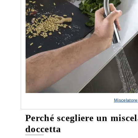
e nostre porte
Cappe cucina dal design innovativo
Miscelatore
Perché scegliere un misce
doccetta