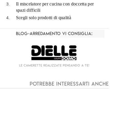
Il miscelatore per cucina con doccetta per
spazi difficili
Scegli solo prodotti di qualità
Blog-Arredamento vi consiglia:
Living componibile come mai prima d'ora!
I
Potrebbe interessarti anche