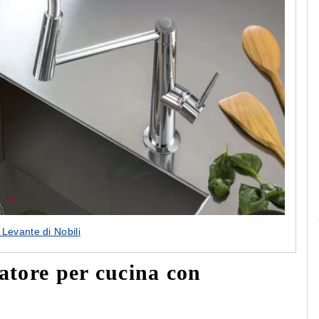
Le camerette realizzate pensando a te!
 Levante di Nobili
latore per cucina con