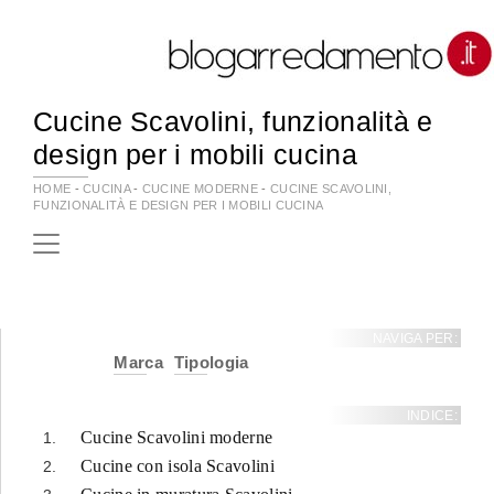
Cucine Scavolini, funzionalità e
design per i mobili cucina
HOME
-
CUCINA
-
CUCINE MODERNE
-
CUCINE SCAVOLINI,
FUNZIONALITÀ E DESIGN PER I MOBILI CUCINA
NAVIGA PER:
Marca
Tipologia
INDICE:
Cucine Scavolini moderne
Cucine con isola Scavolini