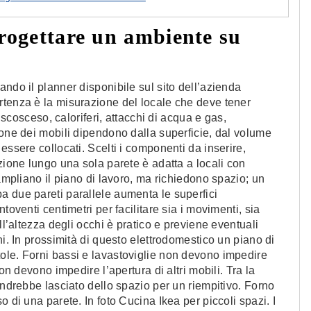
rogettare un ambiente su
ndo il planner disponibile sul sito dell’azienda
rtenza è la misurazione del locale che deve tener
o scosceso, caloriferi, attacchi di acqua e gas,
ione dei mobili dipendono dalla superficie, dal volume
essere collocati. Scelti i componenti da inserire,
zione lungo una sola parete è adatta a locali con
 ampliano il piano di lavoro, ma richiedono spazio; un
a due pareti parallele aumenta le superfici
toventi centimetri per facilitare sia i movimenti, sia
ll’altezza degli occhi è pratico e previene eventuali
ni. In prossimità di questo elettrodomestico un piano di
ole. Forni bassi e lavastoviglie non devono impedire
on devono impedire l’apertura di altri mobili. Tra la
andrebbe lasciato dello spazio per un riempitivo. Forno
 di una parete. In foto Cucina Ikea per piccoli spazi. I