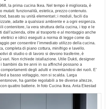
968, la prima cucina Ikea. Nel tempo è migliorata, è
o mutati: funzionalità, estetica, prezzo contenuto.
tod, basato su unità elementari; i moduli, facili da
izzate, adatte a qualsiasi ambiente e a ogni esigenza.
i contenitore, la vera struttura della cucina, i top e le
rti dall’azienda, oltre al trasporto e al montaggio anche
 elettrici e idrici eseguiti a norma di legge come da
gio per consentire l’immediato utilizzo della cucina.
, completa di piano cottura, minifrigo e lavello.
ivi di studio o di lavoro si devono trasferire, è
ù vari. Non richiede istallazione. Utile Dukti, designer
 bambini da tre anni in su affinché possano a
comportamenti degli adulti e inventandosi dei ruoli. E’
 a led a basso voltaggio, non si scalda. Larga
centonove, ha gambe regolabili a tre diverse altezze,
con quattro batterie. In foto Cucina Ikea. Anta Ekestad