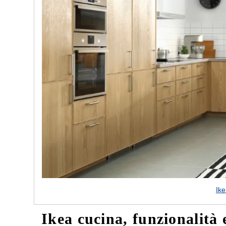
e nostre porte
Cappe cucina dal design innovativo
Ik
Ikea cucina, funzionalità 