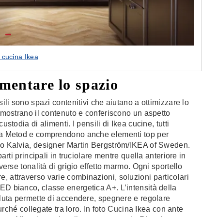
i cucina Ikea
umentare lo spazio
sili sono spazi contenitivi che aiutano a ottimizzare lo
, mostrano il contenuto e conferiscono un aspetto
stodia di alimenti. I pensili di Ikea cucine, tutti
inea Metod e comprendono anche elementi top per
llo Kalvia, designer Martin Bergström/IKEA of Sweden.
parti principali in truciolare mentre quella anteriore in
verse tonalità di grigio effetto marmo. Ogni sportello
, attraverso varie combinazioni, soluzioni particolari
ED bianco, classe energetica A+. L’intensità della
nsluta permette di accendere, spegnere e regolare
hé collegate tra loro. In foto Cucina Ikea con ante