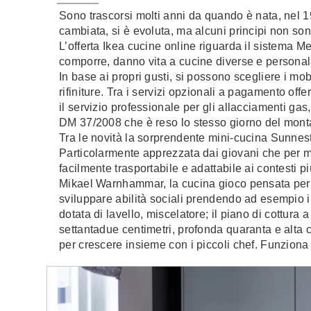
Sono trascorsi molti anni da quando è nata, nel 1
cambiata, si è evoluta, ma alcuni principi non son
L’offerta Ikea cucine online riguarda il sistema Me
comporre, danno vita a cucine diverse e personal
In base ai propri gusti, si possono scegliere i mobil
rifiniture. Tra i servizi opzionali a pagamento offe
il servizio professionale per gli allacciamenti gas,
DM 37/2008 che è reso lo stesso giorno del montag
Tra le novità la sorprendente mini-cucina Sunnesta
Particolarmente apprezzata dai giovani che per mot
facilmente trasportabile e adattabile ai contesti pi
Mikael Warnhammar, la cucina gioco pensata per i
sviluppare abilità sociali prendendo ad esempio i 
dotata di lavello, miscelatore; il piano di cottura
settantadue centimetri, profonda quaranta e alta 
per crescere insieme con i piccoli chef. Funziona 