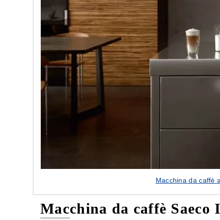
 delle nostre porte
Cappe cucina dal design innovat
Macchina da caffè 
Macchina da caffè Saeco 