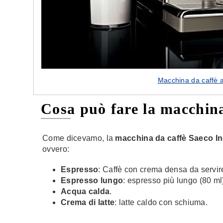
Macchina da caffè 
Cosa può fare la macchina
Come dicevamo, la
macchina da caffè Saeco I
ovvero:
Espresso
: Caffè con crema densa da servire
Espresso lungo
: espresso più lungo (80 m
Acqua calda
.
Crema di latte
: latte caldo con schiuma.