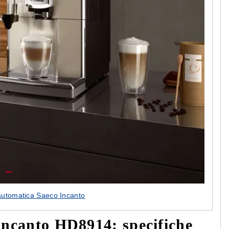
automatica Saeco Incanto
Incanto HD8914: specifiche