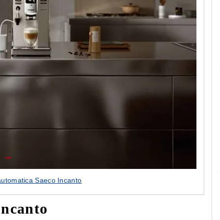
ivo
Le camerette realizzate pensando a te!
automatica Saeco Incanto
Incanto