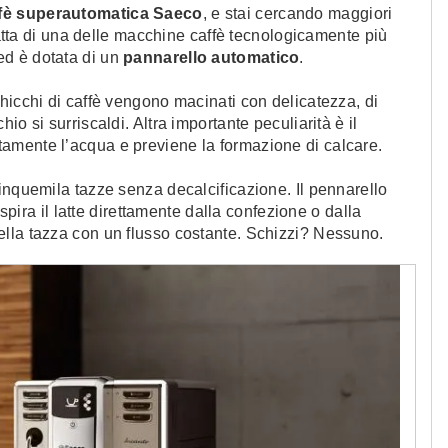
fè superautomatica Saeco
, e stai cercando maggiori
tratta di una delle macchine caffè tecnologicamente più
d è dotata di un
pannarello automatico
.
 chicchi di caffè vengono macinati con delicatezza, di
o si surriscaldi. Altra importante peculiarità è il
ettamente l’acqua e previene la formazione di calcare.
inquemila tazze senza decalcificazione. Il pennarello
aspira il latte direttamente dalla confezione o dalla
lla tazza con un flusso costante. Schizzi? Nessuno.