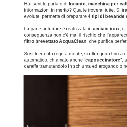
Hai sentito parlare di
Incanto
,
macchina per caf
informazioni in merito? Qua le troverai tutte. Si 
evolute, permette di preparare
4 tipi di bevande
e
La parte anteriore è realizzata in
acciaio inox
; i
conseguenza non c’è mai il rischio che l’apparecchi
filtro brevettato AcquaClean
, che purifica perf
Sostituendolo regolarmente, si ottengono fino a c
automatico, chiamato anche “
cappuccinatore
”, 
caraffa tramutandolo in schiuma ed erogandolo ne