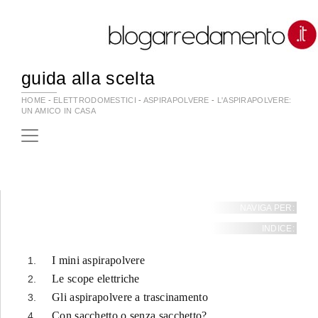
guida alla scelta
HOME
-
ELETTRODOMESTICI
-
ASPIRAPOLVERE
-
L'ASPIRAPOLVERE:
UN AMICO IN CASA
NAVIGA PER:
INDICE:
I mini aspirapolvere
Le scope elettriche
Gli aspirapolvere a trascinamento
Con sacchetto o senza sacchetto?