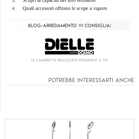
Scopri la capacità del loro serbatoio
Quali accessori offrono le scope a vapore
Blog-Arredamento vi consiglia:
 camerette realizzate pensando a te!
Living c
Potrebbe interessarti anche