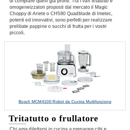
di comprare quelli già pronti. Tra i vari tritatutto e
omogeneizzatori proposti dal mercato il Magic
Choppy di Ariete o CH580 Quadblade di Imetec,
potenti ed innovativi, sono perfetti per realizzare
prelibate pappine o succhi di frutta per i vostri
piccoli.
Bosch MCM4100 Robot da Cucina Multifunzione
Tritatutto o frullatore
Chi ama dilettarsi in cucina a preparare cibi e