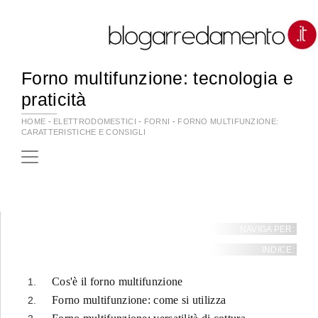
Forno multifunzione: tecnologia e
praticità
HOME
-
ELETTRODOMESTICI
-
FORNI
-
FORNO MULTIFUNZIONE:
CARATTERISTICHE E CONSIGLI
NAVIGA PER:
INDICE:
Cos'è il forno multifunzione
Forno multifunzione: come si utilizza