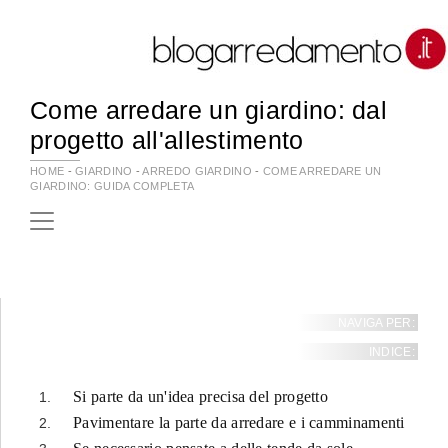
Come arredare un giardino: dal
progetto all'allestimento
HOME
-
GIARDINO
-
ARREDO GIARDINO
-
COME ARREDARE UN
GIARDINO: GUIDA COMPLETA
NAVIGA PER:
INDICE:
Si parte da un'idea precisa del progetto
Pavimentare la parte da arredare e i camminamenti