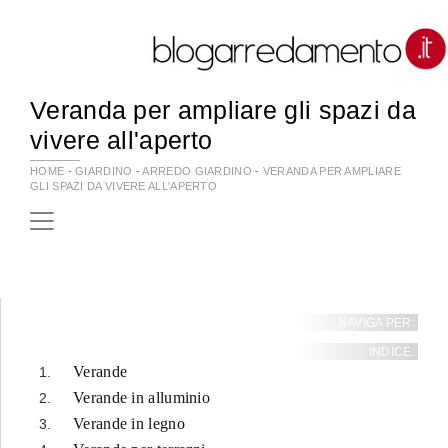
Veranda per ampliare gli spazi da
vivere all'aperto
HOME
-
GIARDINO
-
ARREDO GIARDINO
-
VERANDA PER AMPLIARE
GLI SPAZI DA VIVERE ALL'APERTO
NAVIGA PER:
INDICE:
Verande
Verande in alluminio
Verande in legno