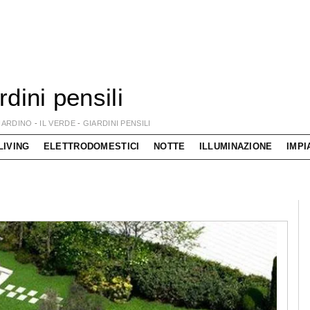
rdini pensili
IARDINO
-
IL VERDE
-
GIARDINI PENSILI
LIVING
ELETTRODOMESTICI
NOTTE
ILLUMINAZIONE
IMPI