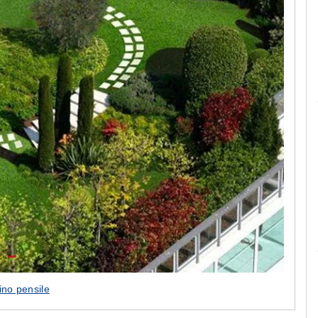
Le camerette realizzate pensando a te!
ino pensile