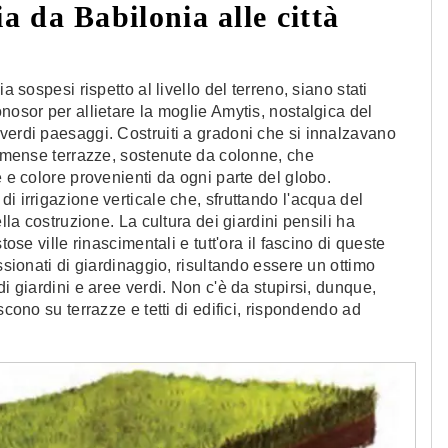
ia da Babilonia alle città
a sospesi rispetto al livello del terreno, siano stati
nosor per allietare la moglie Amytis, nostalgica del
verdi paesaggi. Costruiti a gradoni che si innalzavano
 immense terrazze, sostenute da colonne, che
e e colore provenienti da ogni parte del globo.
i irrigazione verticale che, sfruttando l'acqua del
lla costruzione. La cultura dei giardini pensili ha
tose ville rinascimentali e tutt'ora il fascino di queste
ssionati di giardinaggio, risultando essere un ottimo
i giardini e aree verdi. Non c'è da stupirsi, dunque,
scono su terrazze e tetti di edifici, rispondendo ad