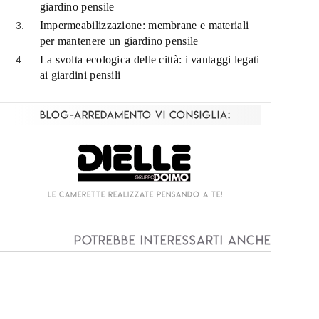
giardino pensile
Impermeabilizzazione: membrane e materiali
per mantenere un giardino pensile
La svolta ecologica delle città: i vantaggi legati
ai giardini pensili
Blog-Arredamento vi consiglia:
Living componibile come mai prima d'ora!
I
Potrebbe interessarti anche