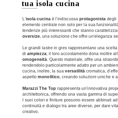
tua isola cucina
L'
isola cucina
è l'indiscussa
protagonista
degli 
elemento centrale non solo per la sua funzionalit
tendenze più interessanti che stanno caratterizzan
oversize
, una soluzione che offre un'eleganza se
Le grandi lastre in gres rappresentano una scelta
di
ampiezza
; il loro accostamento dona inoltre 
omogeneità
. Questo materiale, offre una straord
rendendolo particolarmente adatto per un ambient
cucina, inoltre, la sua
versatilità
cromatica, d'effe
aspetto
monolitico
, creando soluzioni uniche e ac
Marazzi The Top
rappresenta un'innovativa propo
architettonica, offrendo una vasta gamma di super
I suoi colori e finiture possono essere abbinati 
continuità e dialogo tra aree diverse, per dare vi
creativo.