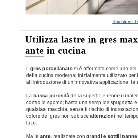
Realstone T
Utilizza lastre in gres max
ante in cucina
Il
gres porcellanato
si è affermato come uno dei m
della cucina moderna; inizialmente utilizzato per i
all'introduzione di un'innovativa applicazione: le
La
bassa porosità
della superficie rende il mate
contro lo sporco; basta una semplice spugnetta 
qualsiasi macchia, senza il rischio di incrostazioni f
colore del gres non subisce
alterazioni
nel tempo
luce.
Ma le
ante,
realizzate con
grandi e sottili panne