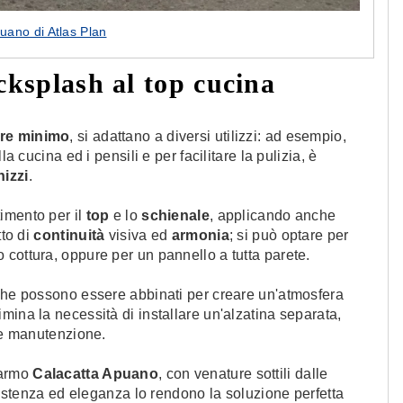
uano di Atlas Plan
cksplash al top cucina
re minimo
, si adattano a diversi utilizzi: ad esempio,
a cucina ed i pensili e per facilitare la pulizia, è
izzi
.
timento per il
top
e lo
schienale
, applicando anche
tto di
continuità
visiva ed
armonia
; si può optare per
cottura, oppure per un pannello a tutta parete.
he possono essere abbinati per creare un'atmosfera
elimina la necessità di installare un'alzatina separata,
à e manutenzione.
marmo
Calacatta Apuano
, con venature sottili dalle
esistenza ed eleganza lo rendono la soluzione perfetta