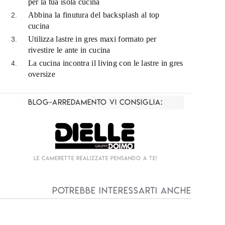
per la tua isola cucina
Abbina la finutura del backsplash al top
cucina
Utilizza lastre in gres maxi formato per
rivestire le ante in cucina
La cucina incontra il living con le lastre in gres
oversize
Blog-Arredamento vi consiglia:
Living componibile come mai prima d'ora!
I
Potrebbe interessarti anche