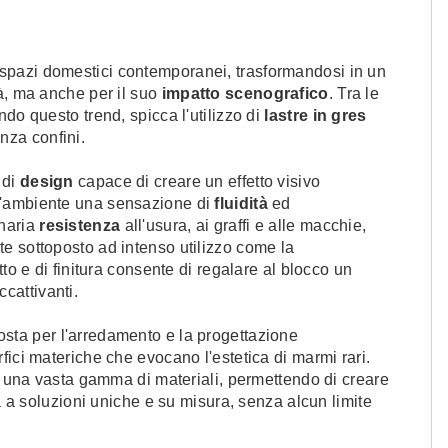
spazi domestici contemporanei, trasformandosi in un
à, ma anche per il suo
impatto scenografico
. Tra le
do questo trend, spicca l'utilizzo di
lastre in gres
nza confini.
 di
design
capace di creare un effetto visivo
all'ambiente una sensazione di
fluidità
ed
inaria
resistenza
all'usura, ai graffi e alle macchie,
e sottoposto ad intenso utilizzo come la
tto e di finitura consente di regalare al blocco un
cattivanti.
sta per l'arredamento e la progettazione
fici materiche che evocano l'estetica di marmi rari.
ad una vasta gamma di materiali, permettendo di creare
ta a soluzioni uniche e su misura, senza alcun limite