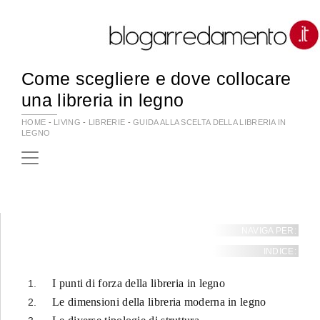
Come scegliere e dove collocare
una libreria in legno
HOME
-
LIVING
-
LIBRERIE
-
GUIDA ALLA SCELTA DELLA LIBRERIA IN
LEGNO
NAVIGA PER:
INDICE:
I punti di forza della libreria in legno
Le dimensioni della libreria moderna in legno