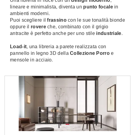
Una libreria in noce con un
design moderno
,
lineare e minimalista, diventa un
punto focale
in
ambienti moderni.
Puoi scegliere il
frassino
con le sue tonalità bionde
oppure il
rovere
che, combinato con il grigio
antracite è perfetto anche per uno stile
industriale
.
Load-it
, una libreria a parete realizzata con
pannello in legno 3D della
Collezione Porro
e
mensole in acciaio.