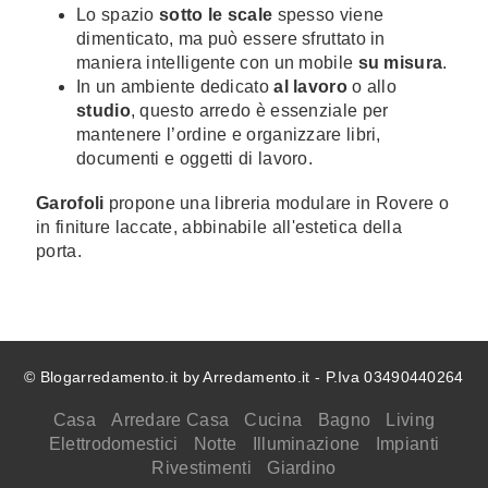
Lo spazio
sotto le scale
spesso viene
dimenticato, ma può essere sfruttato in
maniera intelligente con un mobile
su misura
.
In un ambiente dedicato
al lavoro
o allo
studio
, questo arredo è essenziale per
mantenere l’ordine e organizzare libri,
documenti e oggetti di lavoro.
Garofoli
propone una libreria modulare in Rovere o
in finiture laccate, abbinabile all'estetica della
porta.
© Blogarredamento.it by Arredamento.it - P.Iva 03490440264
Casa
Arredare Casa
Cucina
Bagno
Living
Elettrodomestici
Notte
Illuminazione
Impianti
Rivestimenti
Giardino