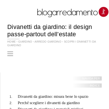
Divanetti da giardino: il design
passe-partout dell'estate
HOME
-
GIARDINO
-
ARREDO GIARDINO
-
SCOPRI I DIVANETTI DA
GIARDINO
NAVIGA PER:
INDICE:
Divanetti da giardino: misura bene lo spazio
Perché scegliere i divanetti da giardino