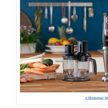
e nostre porte
Cappe cucina dal design innovativo
Il Minipimer M