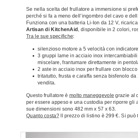
Se nella scelta del frullatore a immersione si pre
perché si fa a meno dell’ingombro del cavo e della
Funziona con una batteria Li-Ion da 12 V, ricaricab
Artisan di KitchenAid
, disponibile in 2 colori, ro
Tra le sue specifiche
:
silenzioso motore a 5 velocità con indicatore
3 gruppi lame in acciaio inox intercambiabili
miscelare, frantumare direttamente in pentol
2 aste in acciaio inox per frullare con blocc
tritatutto, frusta e caraffa senza bisfenolo da
vendita.
Questo frullatore è
molto maneggevole
grazie al 
per essere appeso e una custodia per riporre gli a
sue dimensioni sono 482 mm x 57 x 63.
Quanto costa?
Il prezzo di listino è 299 €. Si può