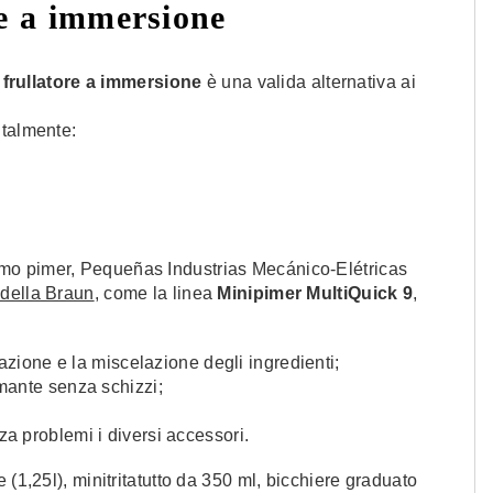
re a immersione
l
frullatore a immersione
è una valida alternativa ai
ntalmente:
imo pimer, Pequeñas Industrias Mecánico-Elétricas
 della Braun
, come la linea
Minipimer MultiQuick 9
,
razione e la miscelazione degli ingredienti;
mante senza schizzi;
a problemi i diversi accessori.
re (1,25l), minitritatutto da 350 ml, bicchiere graduato