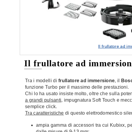
Il frullatore ad
Il frullatore ad immersio
Tra i modelli di
frullatore ad immersione
, il
Bosc
funzione Turbo per il massimo delle prestazioni.
Chi lo ha usato insiste molto, oltre che sulla poten
a grandi pulsanti
, impugnatura Soft Touch e mec
semplice click.
Tra caratteristiche
di questo elettrodomestico sile
ampia gamma di accessori tra cui Kubixx, per 
dalle misure di 9-13 mm;