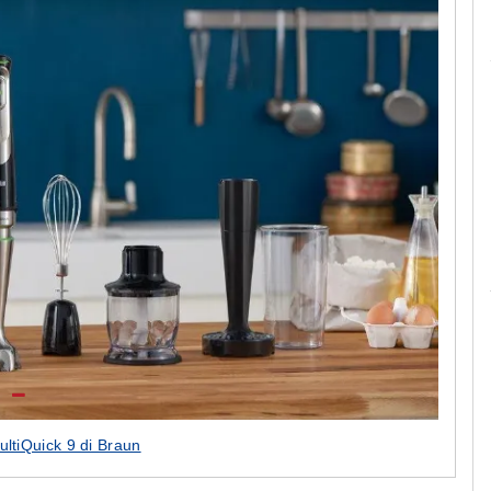
Le camerette realizzate pensando a te!
ultiQuick 9 di Braun