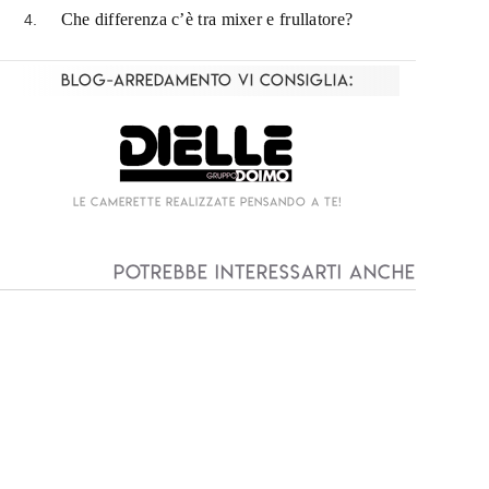
Che differenza c’è tra mixer e frullatore?
Blog-Arredamento vi consiglia:
Living componibile come mai prima d'ora!
I
Potrebbe interessarti anche