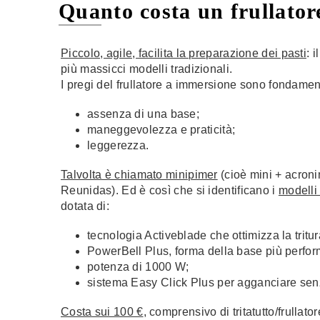
Quanto costa un frullato
Piccolo, agile, facilita la preparazione dei pasti
: i
più massicci modelli tradizionali.
I pregi del frullatore a immersione sono fondame
assenza di una base;
maneggevolezza e praticità;
leggerezza.
Talvolta è chiamato minipimer
(cioè mini + acron
Reunidas). Ed è così che si identificano i
modelli
dotata di:
tecnologia Activeblade che ottimizza la tritu
PowerBell Plus, forma della base più perfor
potenza di 1000 W;
sistema Easy Click Plus per agganciare senz
Costa sui 100 €
, comprensivo di tritatutto/frullato