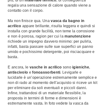
più, di un
materiale termico
, di conseguenza
regala una sensazione di calore quando viene a
contatto con il corpo.
Ma non finisce qua. Una
vasca da bagno in
acrilico
appare brillante, risulta leggera e quindi si
installa con grande facilità, non teme la corrosione
e non è porosa, ragion per cui la
manutenzione
richiede un impegno davvero minimo: per pulirla,
infatti, basta passare sulle sue superfici un panno
umido e pochissimo detergente, poi risciacquare e
basta.
E ancora, le
vasche in acrilico
sono
igieniche
,
antiscivolo
e
fonoassorbenti
. Levigarle e
lucidarle è un’operazione estremamente semplice e
non di rado al momento dell’acquisto si riceve un kit
per eliminare da soli eventuali e piccoli danni.
Infine, trattandosi di un materiale flessibile, la
proposta in termini di forme e dimensioni è
estremamente vasta. In foto vedete la vasca da