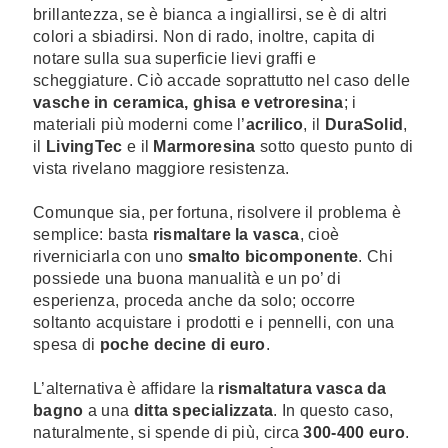
brillantezza, se è bianca a ingiallirsi, se è di altri
colori a sbiadirsi. Non di rado, inoltre, capita di
notare sulla sua superficie lievi graffi e
scheggiature. Ciò accade soprattutto nel caso delle
vasche in ceramica, ghisa e vetroresina
; i
materiali più moderni come l’
acrilico
, il
DuraSolid
,
il
LivingTec
e il
Marmoresina
sotto questo punto di
vista rivelano maggiore resistenza.
Comunque sia, per fortuna, risolvere il problema è
semplice: basta
rismaltare la vasca
, cioè
riverniciarla con uno
smalto bicomponente
. Chi
possiede una buona manualità e un po’ di
esperienza, proceda anche da solo; occorre
soltanto acquistare i prodotti e i pennelli, con una
spesa di
poche decine di euro
.
L’alternativa è affidare la
rismaltatura vasca da
bagno
a una
ditta specializzata
. In questo caso,
naturalmente, si spende di più, circa
300-400 euro
.