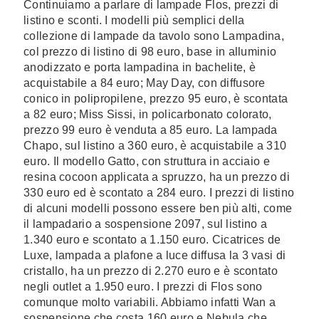
Continuiamo a parlare di lampade Flos, prezzi di
listino e sconti. I modelli più semplici della
collezione di lampade da tavolo sono Lampadina,
col prezzo di listino di 98 euro, base in alluminio
anodizzato e porta lampadina in bachelite, è
acquistabile a 84 euro; May Day, con diffusore
conico in polipropilene, prezzo 95 euro, è scontata
a 82 euro; Miss Sissi, in policarbonato colorato,
prezzo 99 euro è venduta a 85 euro. La lampada
Chapo, sul listino a 360 euro, è acquistabile a 310
euro. Il modello Gatto, con struttura in acciaio e
resina cocoon applicata a spruzzo, ha un prezzo di
330 euro ed è scontato a 284 euro. I prezzi di listino
di alcuni modelli possono essere ben più alti, come
il lampadario a sospensione 2097, sul listino a
1.340 euro e scontato a 1.150 euro. Cicatrices de
Luxe, lampada a plafone a luce diffusa la 3 vasi di
cristallo, ha un prezzo di 2.270 euro e è scontato
negli outlet a 1.950 euro. I prezzi di Flos sono
comunque molto variabili. Abbiamo infatti Wan a
sospensione che costa 160 euro e Nebula che