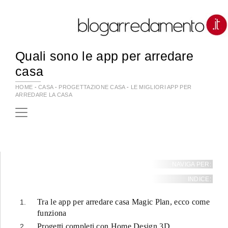
Quali sono le app per arredare
casa
HOME
-
CASA
-
PROGETTAZIONE CASA
-
LE MIGLIORI APP PER
ARREDARE LA CASA
NAVIGA PER:
INDICE:
Tra le app per arredare casa Magic Plan, ecco come
funziona
Progetti completi con Home Design 3D