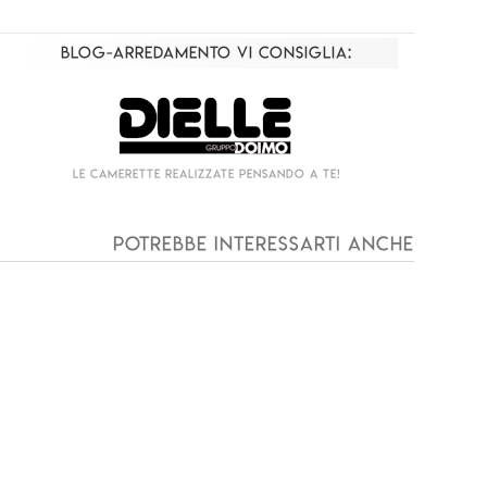
Blog-Arredamento vi consiglia:
erette realizzate pensando a te!
Living componibil
Potrebbe interessarti anche