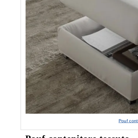
Lasciati ispirare dal design delle nostre porte
Pouf cont