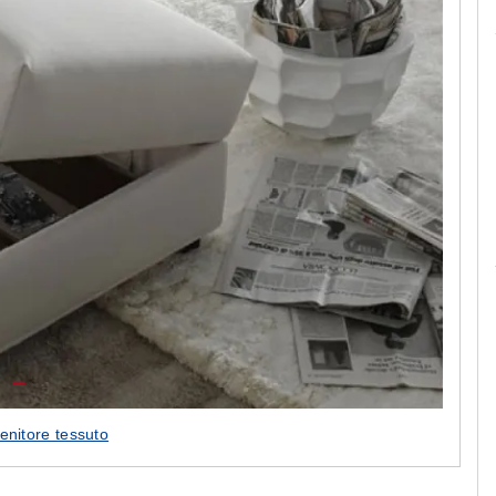
Cappe cucina dal design innovativo
Le cam
enitore tessuto