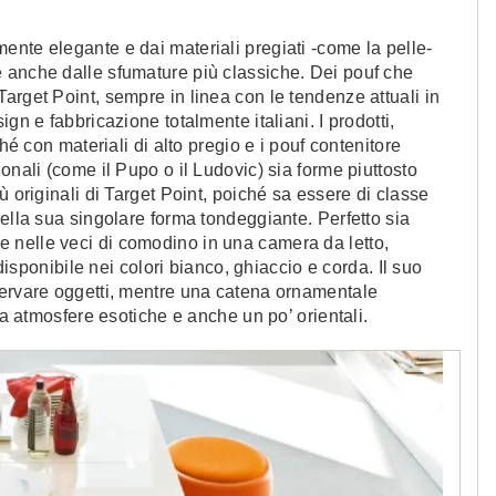
nte elegante e dai materiali pregiati -come la pelle-
 anche dalle sfumature più classiche. Dei pouf che
arget Point, sempre in linea con le tendenze attuali in
gn e fabbricazione totalmente italiani. I prodotti,
hé con materiali di alto pregio e i pouf contenitore
onali (come il Pupo o il Ludovic) sia forme piuttosto
ù originali di Target Point, poiché sa essere di classe
della sua singolare forma tondeggiante. Perfetto sia
 nelle veci di comodino in una camera da letto,
 disponibile nei colori bianco, ghiaccio e corda. Il suo
servare oggetti, mentre una catena ornamentale
ma atmosfere esotiche e anche un po’ orientali.