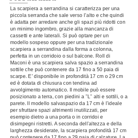
La scarpiera a serrandina si caratterizza per una
piccola serranda che sale verso l’alto e che quindi
è adatta per arredare anche gli spazi più ridotti con
un minimo ingombro, grazie alla mancanza di
cassetti e ante laterali. Si può optare per un
modello sospeso oppure per una tradizionale
scarpiera a serrandina dalla forma a colonna,
perfetta in un corridoio o sul balcone. Roll di
Maconi è una scarpiera salva spazio a serrandina
sottile che può contenere da 17 fino a 50 paia di
scarpe. E’ disponibile in profondità 17 cm o 29 cm
ed è dotata di chiusura con tendina ad
avvolgimento automatico. Il mobile può essere
posizionato a terra, con piedini a "L" alti e sottili, o a
parete. Il modello salvaspazio da 17 cm è l'ideale
per sfruttare spazi altrimenti inutilizzati, per
esempio dietro a una porta o in corridoi e
disimpegni ristretti. A seconda dell'altezza e della
larghezza desiderate, la scarpiera profondità 17 cm
può contenere da 17 fino a 29 paia di calzature. La