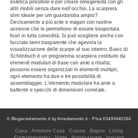
estetica possibile e per creare omogeneità con gli
altri mobili senza dare nell’occhio. La scarpiera
slim ideale per um guardaroba ampio?
Decisamente a più ante e magari con ruotine
annesse che le permettono di essere trasportata
fuori in tutta comodità. Si può scegliere anche con
facciata semi trasparente che agevola la
visualizzazione delle scarpe al suo interno. Basic di
Schönbuch è un programma scarpiera costituito da
elementi modulari di base con ante a ribalta;
possono essere organizzati in elementi multipli,
ogni elemento ha due o tre possibilità di
assemblaggio. L'elemento modulare ha ante a
battente e specchi di dimensioni correlate.
© Blogarredamento.it by Arredamento.it - P.Iva 03490440264
Casa
Arredare Casa
Cucina
Bagno
Living
Elettrodomestici
Notte
Illuminazione
Impianti