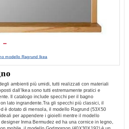
gno modello Ragrund Ikea
gno
egli ambienti più umidi, tutti realizzati con materiali
oposti dall'Ikea sono tutti estremamente pratici e
ente. Il catalogo include specchi per il bagno
on lato ingrandente.Tra gli specchi più classici, il
d è dotato di mensola, il modello Ragrund (53X50
deali per appendere i gioielli mentre il modello
l designer Inma Bermudez ed ha una cornice in legno,
con mobile, il modello Godmorgon (40X30X192) è un