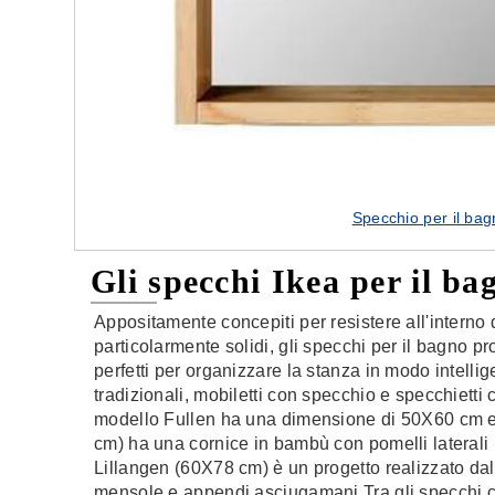
Specchio per il ba
Gli specchi Ikea per il ba
Appositamente concepiti per resistere all'interno d
particolarmente solidi, gli specchi per il bagno pr
perfetti per organizzare la stanza in modo intellig
tradizionali, mobiletti con specchio e specchietti c
modello Fullen ha una dimensione di 50X60 cm e
cm) ha una cornice in bambù con pomelli laterali i
Lillangen (60X78 cm) è un progetto realizzato da
mensole e appendi asciugamani.Tra gli specchi 