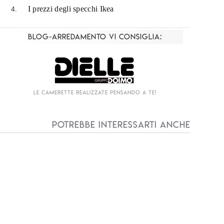
I prezzi degli specchi Ikea
Blog-Arredamento vi consiglia:
Living componibile come mai prima d'ora!
I
Potrebbe interessarti anche