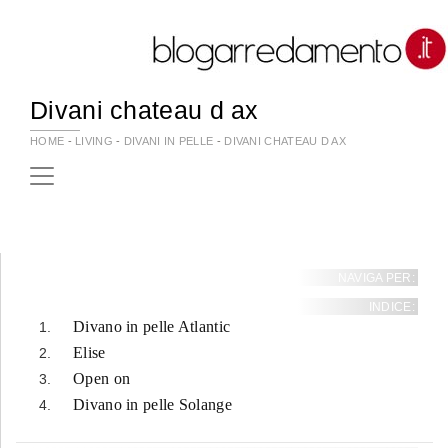
Divani chateau d ax
HOME
-
LIVING
-
DIVANI IN PELLE
-
DIVANI CHATEAU D AX
NAVIGA PER:
INDICE:
Divano in pelle Atlantic
Elise
Open on
Divano in pelle Solange