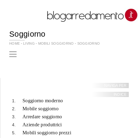
Soggiorno
HOME
-
LIVING
-
MOBILI SOGGIORNO
-
SOGGIORNO
NAVIGA PER:
INDICE:
Soggiorno moderno
Mobile soggiorno
Arredare soggiorno
Aziende produttrici
Mobili soggiorno prezzi