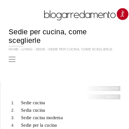
Sedie per cucina, come
sceglierle
HOME
-
LIVING
-
SEDIE
-
SEDIE PER CUCINA, COME SCEGLIERLE
NAVIGA PER:
INDICE:
Sedie cucina
Sedia cucina
Sedie cucina moderna
Sedie per la cucina