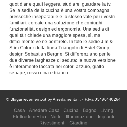
quotidiane quali leggere, studiare, guardare la tv.
Se la sedia della cucina è una vostra compagna
pressoché inseparabile e lo stesso vale per i vostri
familiari, cercate una soluzione che coniughi
funzionalità, design ed ergonomia. Una sedia di
qualità richiede una maggiore spesa, sì, ma
difficilmente ve ne pentirete. In foto le sedie Jim &
Slim Colour della linea Triangolo di Estel Group,
design Sebastian Bergne. Si differenziano per le
due diverse larghezze di seduta; la nuova versione
è interamente laccata nei colori azzuro, giallo
senape, rosso cina e bianco.
© Blogarredamento.it by Arredamento.it - P.Iva 03490440264
Casa
Arredare Casa
Cucina
Bagno
Living
Elettrodomestici
Notte
Illuminazione
Impianti
Rivestimenti
Giardino