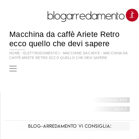
Macchina da caffè Ariete Retro
ecco quello che devi sapere
HOME
-
ELETTRODOMESTICI
-
MACCHINE DA CAFFÈ
-
MACCHINA DA
CAFFÈ ARIETE RETRO ECCO QUELLO CHE DEVI SAPERE
NAVIGA PER:
INDICE:
Blog-Arredamento vi consiglia: