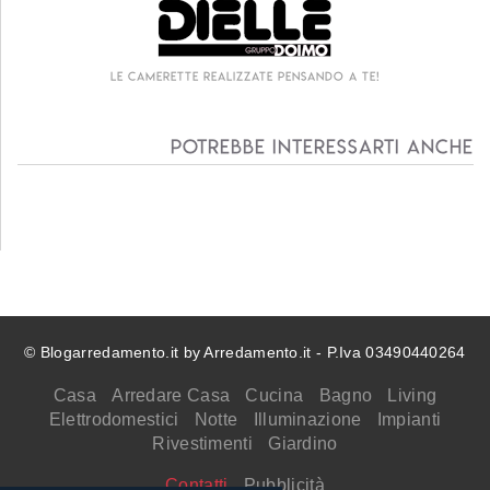
Le camerette realizzate pensando a te!
Potrebbe interessarti anche
© Blogarredamento.it by Arredamento.it - P.Iva 03490440264
Casa
Arredare Casa
Cucina
Bagno
Living
Elettrodomestici
Notte
Illuminazione
Impianti
Rivestimenti
Giardino
Contatti
Pubblicità