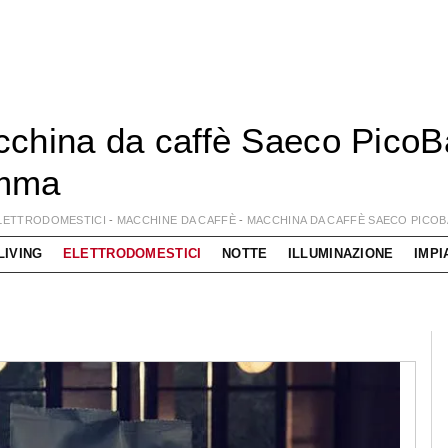
china da caffè Saeco PicoBar
mma
LETTRODOMESTICI
-
MACCHINE DA CAFFÈ
-
MACCHINA DA CAFFÈ SAECO PICOBA
LIVING
ELETTRODOMESTICI
NOTTE
ILLUMINAZIONE
IMPI