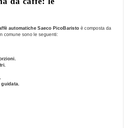
a da caffè: le
ffè automatiche Saeco PicoBaristo
è composta da
 in comune sono le seguenti:
orzioni.
ri.
.
 guidata.