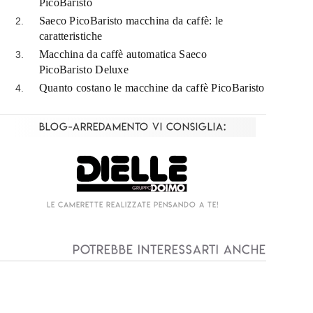
PicoBaristo
Saeco PicoBaristo macchina da caffè: le
caratteristiche
Macchina da caffè automatica Saeco
PicoBaristo Deluxe
Quanto costano le macchine da caffè PicoBaristo
Blog-Arredamento vi consiglia:
Living componibile come mai prima d'ora!
I
Potrebbe interessarti anche