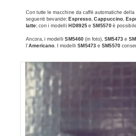
Con tutte le macchine da caffè automatiche della
seguenti bevande:
Espresso
,
Cappuccino
,
Esp
latte
; con i modelli
HD8925
e
SM5570
è possibile
Ancora, i modelli
SM5460
(in foto),
SM5473
e
SM
l’
Americano
. I modelli
SM5473
e
SM5570
consen