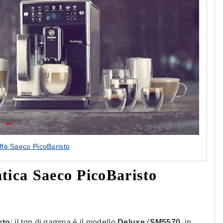
fè Saeco PicoBaristo
tica Saeco PicoBaristo
sto
: il top di gamma è il modello
Deluxe
(
SM5570
, in