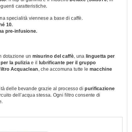
eguenti caratteristiche.
una specialità viennese a base di caffè.
hé 10.
ma pre-infusione.
in dotazione un
misurino del caffè
, una
linguetta per
per la pulizia
e il
lubrificante per il gruppo
filtro Acquaclean
, che accomuna tutte le
macchine
lità delle bevande grazie al processo di
purificazione
rcuito dell'acqua stessa. Ogni filtro consente di
e.