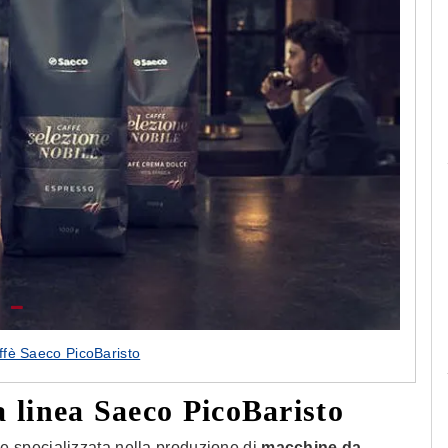
Le camerette realizzate pensando a te!
fè Saeco PicoBaristo
a linea Saeco PicoBaristo
 e specializzata nella produzione di
macchine da