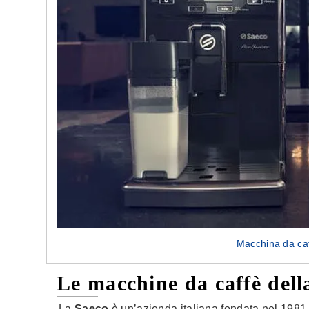
e nostre porte
Cappe cucina dal design innovativo
Macchina da caf
Le macchine da caffè dell
La
Saeco
è un’azienda italiana fondata nel 1981