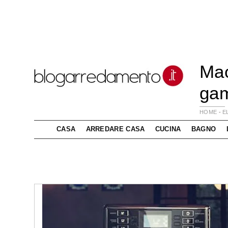
Mac
ga
HOME
-
E
CASA
ARREDARE CASA
CUCINA
BAGNO