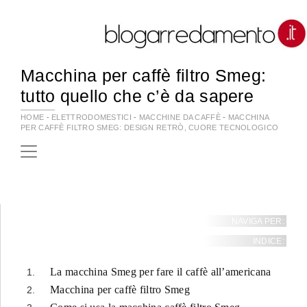
Macchina per caffè filtro Smeg:
tutto quello che c’è da sapere
HOME
-
ELETTRODOMESTICI
-
MACCHINE DA CAFFÈ
-
MACCHINA
PER CAFFÈ FILTRO SMEG: DESIGN RETRÒ, CUORE TECNOLOGICO
NAVIGA PER:
INDICE:
La macchina Smeg per fare il caffè all’americana
Macchina per caffè filtro Smeg