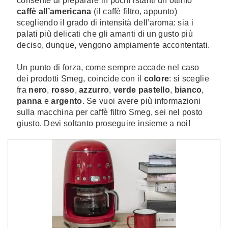
consente di preparare in pochi istanti un ottimo
caffè all’americana
(il caffè filtro, appunto)
scegliendo il grado di intensità dell’aroma: sia i
palati più delicati che gli amanti di un gusto più
deciso, dunque, vengono ampiamente accontentati.
Un punto di forza, come sempre accade nel caso
dei prodotti Smeg, coincide con il
colore
: si sceglie
fra
nero
,
rosso
,
azzurro
,
verde pastello
,
bianco
,
panna
e
argento
. Se vuoi avere più informazioni
sulla macchina per caffè filtro Smeg, sei nel posto
giusto. Devi soltanto proseguire insieme a noi!