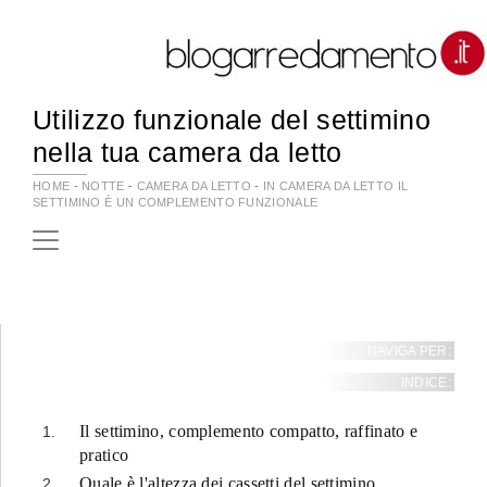
Utilizzo funzionale del settimino
nella tua camera da letto
HOME
-
NOTTE
-
CAMERA DA LETTO
-
IN CAMERA DA LETTO IL
SETTIMINO È UN COMPLEMENTO FUNZIONALE
NAVIGA PER:
INDICE:
Il settimino, complemento compatto, raffinato e
pratico
Quale è l'altezza dei cassetti del settimino