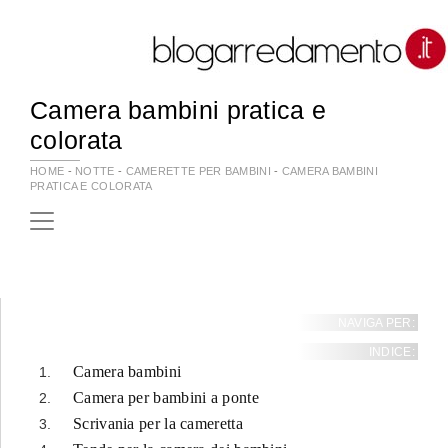
Camera bambini pratica e
colorata
HOME
-
NOTTE
-
CAMERETTE PER BAMBINI
-
CAMERA BAMBINI
PRATICA E COLORATA
NAVIGA PER:
INDICE:
Camera bambini
Camera per bambini a ponte
Scrivania per la cameretta