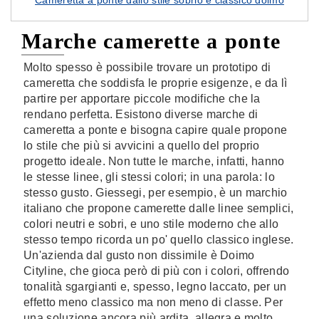
Cameretta a ponte dallo stile sobrio e classico doimo
Marche camerette a ponte
Molto spesso è possibile trovare un prototipo di
cameretta che soddisfa le proprie esigenze, e da lì
partire per apportare piccole modifiche che la
rendano perfetta. Esistono diverse marche di
cameretta a ponte e bisogna capire quale propone
lo stile che più si avvicini a quello del proprio
progetto ideale. Non tutte le marche, infatti, hanno
le stesse linee, gli stessi colori; in una parola: lo
stesso gusto. Giessegi, per esempio, è un marchio
italiano che propone camerette dalle linee semplici,
colori neutri e sobri, e uno stile moderno che allo
stesso tempo ricorda un po' quello classico inglese.
Un'azienda dal gusto non dissimile è Doimo
Cityline, che gioca però di più con i colori, offrendo
tonalità sgargianti e, spesso, legno laccato, per un
effetto meno classico ma non meno di classe. Per
una soluzione ancora più ardita, allegra e molto