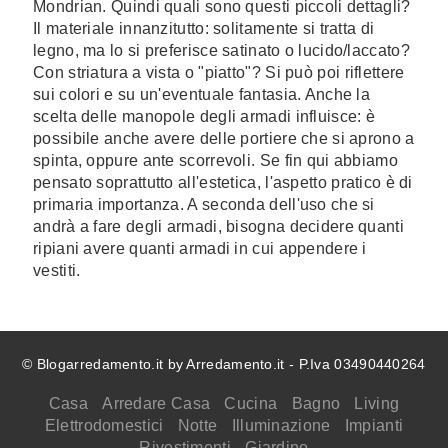
Mondrian. Quindi quali sono questi piccoli dettagli?
Il materiale innanzitutto: solitamente si tratta di
legno, ma lo si preferisce satinato o lucido/laccato?
Con striatura a vista o "piatto"? Si può poi riflettere
sui colori e su un'eventuale fantasia. Anche la
scelta delle manopole degli armadi influisce: è
possibile anche avere delle portiere che si aprono a
spinta, oppure ante scorrevoli. Se fin qui abbiamo
pensato soprattutto all'estetica, l'aspetto pratico è di
primaria importanza. A seconda dell'uso che si
andrà a fare degli armadi, bisogna decidere quanti
ripiani avere quanti armadi in cui appendere i
vestiti.
© Blogarredamento.it by Arredamento.it - P.Iva 03490440264
Casa
Arredare Casa
Cucina
Bagno
Living
Elettrodomestici
Notte
Illuminazione
Impianti
Rivestimenti
Giardino