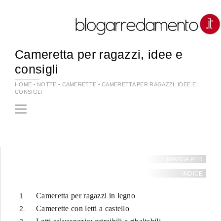
Cameretta per ragazzi, idee e
consigli
HOME
-
NOTTE
-
CAMERETTE
-
CAMERETTA PER RAGAZZI, IDEE E
CONSIGLI
NAVIGA PER:
INDICE:
Cameretta per ragazzi in legno
Camerette con letti a castello