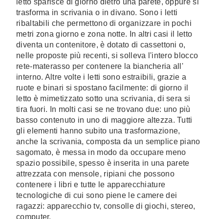
letto sparisce di giorno dietro una parete, oppure si
trasforma in scrivania o in divano. Sono i letti
ribaltabili che permettono di organizzare in pochi
metri zona giorno e zona notte. In altri casi il letto
diventa un contenitore, è dotato di cassettoni o,
nelle proposte più recenti, si solleva l'intero blocco
rete-materasso per contenere la biancheria all'
interno. Altre volte i letti sono estraibili, grazie a
ruote e binari si spostano facilmente: di giorno il
letto è mimetizzato sotto una scrivania, di sera si
tira fuori. In molti casi se ne trovano due: uno più
basso contenuto in uno di maggiore altezza. Tutti
gli elementi hanno subito una trasformazione,
anche la scrivania, composta da un semplice piano
sagomato, è messa in modo da occupare meno
spazio possibile, spesso è inserita in una parete
attrezzata con mensole, ripiani che possono
contenere i libri e tutte le apparecchiature
tecnologiche di cui sono piene le camere dei
ragazzi: apparecchio tv, consolle di giochi, stereo,
computer.