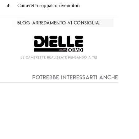
Cameretta soppalco rivenditori
Blog-Arredamento vi consiglia:
Living componibile come mai prima d'ora!
I
Potrebbe interessarti anche