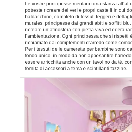
Le vostre principesse meritano una stanza all’alt
potreste ricreare dei veri e propri castelli in cui
baldacchino, completo di tessuti leggeri e dettagl
murales, principesse dai grandi abiti e soffitti blu
ricreare un’atmosfera con pietra viva ed edera ra
l'ambientazione. Ogni principessa che si rispetti
richiamato dai complementi d’arredo come comodin
Per i tessuti delle camerette per bambine sono da 
fondo unico, in modo da non appesantire l’arredo
essere arricchita anche con un tavolino da tè, con
fornita di accessori a tema e scintillanti tazzine.