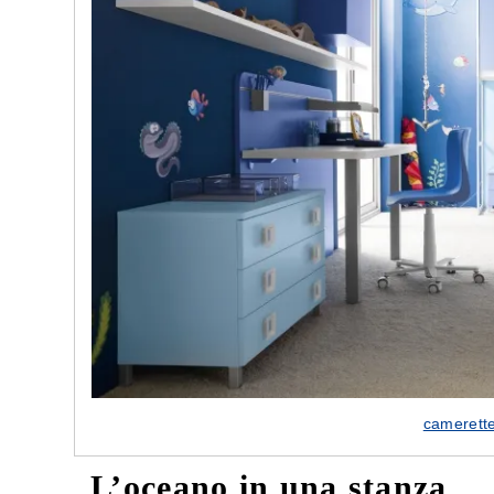
camerette
L’oceano in una stanza