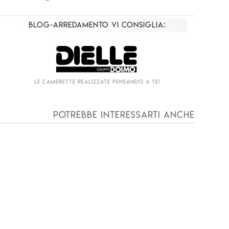
Blog-Arredamento vi consiglia:
Living componibile come mai prima d'ora!
I
Potrebbe interessarti anche