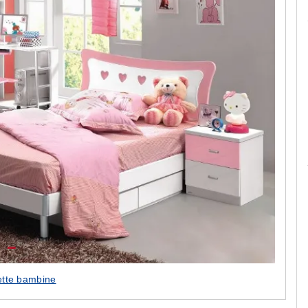
Le camerette realizzate pensando a te!
tte bambine